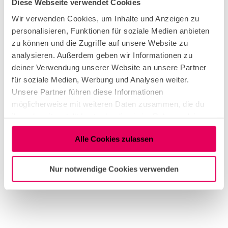
o
Diese Webseite verwendet Cookies
d Day
0
s Col
ogne,
d
A
Rüsin
Wir verwenden Cookies, um Inhalte und Anzeigen zu
g Fot
D
u
ografi
e
personalisieren, Funktionen für soziale Medien anbieten
g
a
u
zu können und die Zugriffe auf unsere Website zu
y
s
analysieren. Außerdem geben wir Informationen zu
s
t
C
deiner Verwendung unserer Website an unsere Partner
t
o
o
für soziale Medien, Werbung und Analysen weiter.
l
1
Unsere Partner führen diese Informationen
3
o
möglicherweise mit weiteren Daten zusammen, die du
S
g
e
ihnen bereitgestellt hast oder die sie im Rahmen deiner
n
p
Nutzung der Dienste gesammelt haben.
e
t
Alle Cookies zulassen
e
m
b
Nur notwendige Cookies verwenden
e
r